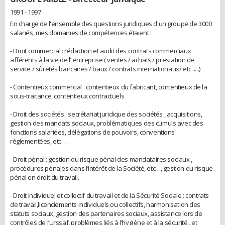
1991 - 1997
En charge de l'ensemble des questions juridiques d'un groupe de 3000
salariés, mes domaines de compétences étaient :
- Droit commercial : rédaction et audit des contrats commerciaux
afférents à la vie de l' entreprise ( ventes / achats / prestation de
service / sûretés bancaires / baux / contrats internationaux/ etc......)
- Contentieux commercial : contentieux du fabricant, contentieux de la
sous-traitance, contentieux contractuels
- Droit des sociétés : secrétariat juridique des sociétés , acquisitions,
gestion des mandats sociaux, problématiques des cumuls avec des
fonctions salariées, délégations de pouvoirs, conventions
réglementées, etc….
- Droit pénal : gestion du risque pénal des mandataires sociaux ,
procédures pénales dans l’intérêt de la Société, etc…, gestion du risque
pénal en droit du travail.
- Droit individuel et collectif du travail et de la Sécurité Sociale : contrats
de travail,licenciements individuels ou collectifs, harmonisation des
statuts sociaux, gestion des partenaires sociaux, assistance lors de
contrôles de l’Urssaf, problèmes liés à l’hygiène et à la sécurité , et