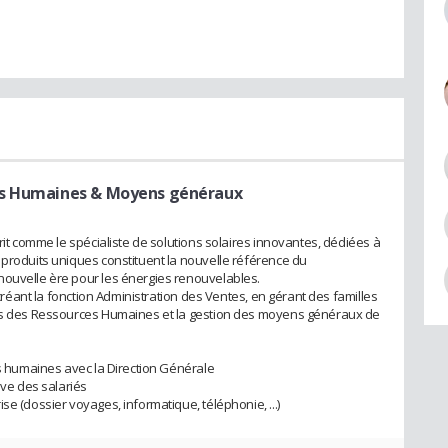
es Humaines & Moyens généraux
crit comme le spécialiste de solutions solaires innovantes, dédiées à
 produits uniques constituent la nouvelle référence du
nouvelle ère pour les énergies renouvelables.
n créant la fonction Administration des Ventes, en gérant des familles
des des Ressources Humaines et la gestion des moyens généraux de
es humaines avec la Direction Générale
ive des salariés
se (dossier voyages, informatique, téléphonie, ...)