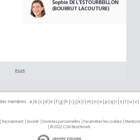
Sophie DE L'ESTOURBEILLON
(BOURRUT LACOUTURE)
PLUS
 des membres :
a
b
c
d
e
f
g
h
i
j
k
l
m
n
o
p
q
r
s
t
u
v
Recrutement
Societé
Données personnelles
Paramétrer les cookies
Mentions
© 2022 CCM Benchmark