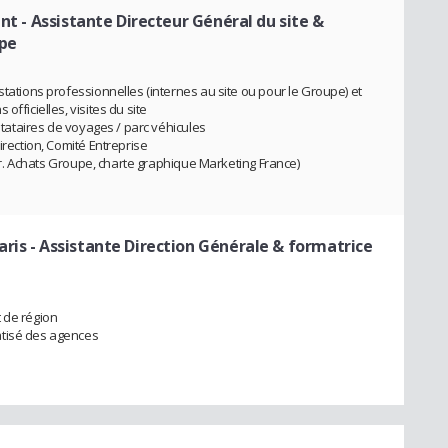
ant
- Assistante Directeur Général du site &
upe
stations professionnelles (internes au site ou pour le Groupe) et
fficielles, visites du site
estataires de voyages / parc véhicules
irection, Comité Entreprise
 Dir. Achats Groupe, charte graphique Marketing France)
aris
- Assistante Direction Générale & formatrice
 de région
atisé des agences