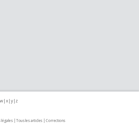
w
x
y
z
 légales
Tous les articles
Corrections