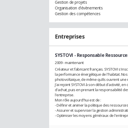
Gestion de projets
Organisation d'évènements
Gestion des compétences
Entreprises
SYSTOVI
- Responsable Ressourc
2009 - maintenant
Créateur et fabricant français. SYSTOVI s'ins
la performance énergétique de l'habitat. Nos
photovoltaïque, de même qu’ils ouvrent une 
J'ai rejoint SYSTOVI à son début d'activité, e
d'achat, puis en prenant la responsabilité 
l'entreprise.
Mon rôle aujourd'hui est de :
- Définir et animer la politique des ressourc
- Assurer et superviser la gestion administrat
- Optimiser les moyens généraux de l'entrepri