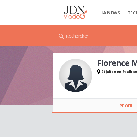
IA NEWS
TEC
Rechercher
Florence
St Julien en St alba
Florence MASETTO
PROFIL