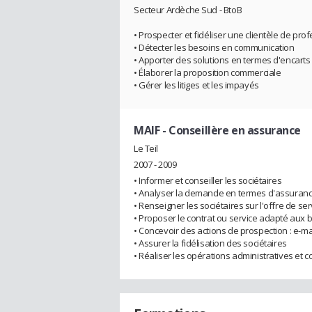
Secteur Ardèche Sud - BtoB
• Prospecter et fidéliser une clientèle de pro
• Détecter les besoins en communication
• Apporter des solutions en termes d'encarts p
• Élaborer la proposition commerciale
• Gérer les litiges et les impayés
MAIF
- Conseillère en assurance
Le Teil
2007 - 2009
• Informer et conseiller les sociétaires
• Analyser la demande en termes d'assurance,
• Renseigner les sociétaires sur l'offre de ser
• Proposer le contrat ou service adapté aux 
• Concevoir des actions de prospection : e-mai
• Assurer la fidélisation des sociétaires
• Réaliser les opérations administratives et 