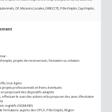
tutionnels, OF, Missions Locales, DIRECCTE, Pôle Emploi, Cap Emploi,
cement
imar -
emploi, projets de reconversion, formation ou création
ofils, tous âges)
es projets professionnels et freins éventuels
 en proposant des dispositifs adaptés
effectuer le suivi des actions et lui proposer des axes d’évolution
loi
ests cognitifs (SIGMUND)
de formations auprès des OPCA , Pôle Emploi, Région