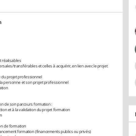
n
et réalisables
sales/transférables et celles à acquérir, en lien avec le projet
e du projet professionnel
 la personne et son projet professionnel
ation
n de son parcours formation :
ction et à la validation du projet formation
on
ion de formation
nancement formation (financements publics ou privés)