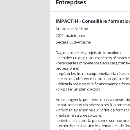
Entreprises
IMPACT-H
- Conseillère formatio
St Julien en St alban
2015 - maintenant
Secteur Sud-Ardèche
Diagnostiquer les projets de formation :
- identifier un ou plusieurs métiers réalistes 
- recenser les compétences acquises, transver
professionnel
- repérer les freins compromettant la réussit
- mettre en cohérence la situation globale de
- définir la solution et le financement de form
- proposer un plan d'action
Accompagner la personne dans la constructio
- Mobiliser les outils nécessaires à la constru
- informer la personne sur l'offre de formati
- réaliser le suivi des actions
- orienter et inscrire la personne sur une act
- rechercher et instruire les demandes de fi