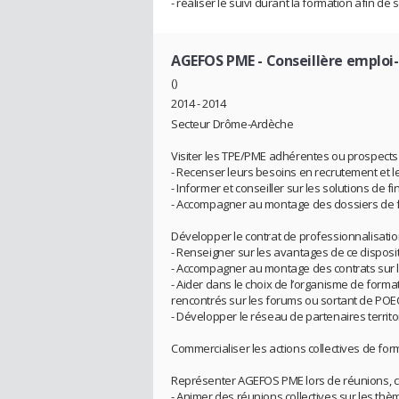
- réaliser le suivi durant la formation afin de
AGEFOS PME
- Conseillère emploi
()
2014 - 2014
Secteur Drôme-Ardèche
Visiter les TPE/PME adhérentes ou prospects (
- Recenser leurs besoins en recrutement et le
- Informer et conseiller sur les solutions de 
- Accompagner au montage des dossiers de
Développer le contrat de professionnalisati
- Renseigner sur les avantages de ce disposit
- Accompagner au montage des contrats sur les
- Aider dans le choix de l’organisme de forma
rencontrés sur les forums ou sortant de POE
- Développer le réseau de partenaires territ
Commercialiser les actions collectives de f
Représenter AGEFOS PME lors de réunions, com
- Animer des réunions collectives sur les thè