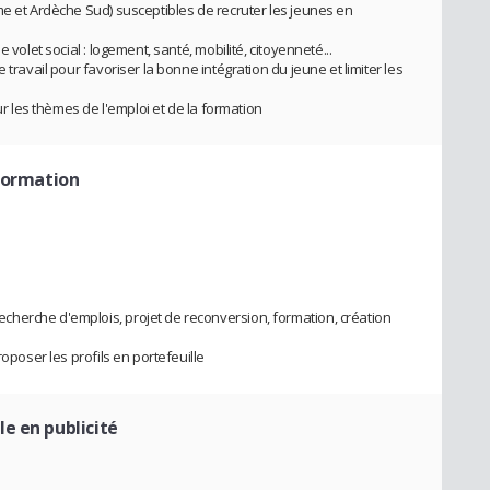
me et Ardèche Sud) susceptibles de recruter les jeunes en
 volet social : logement, santé, mobilité, citoyenneté...
 travail pour favoriser la bonne intégration du jeune et limiter les
sur les thèmes de l'emploi et de la formation
 formation
herche d'emplois, projet de reconversion, formation, création
roposer les profils en portefeuille
e en publicité