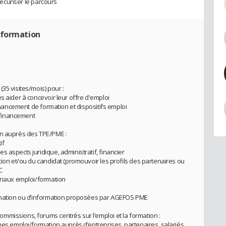
 sécuriser le parcours
-formation
35 visites/mois) pour :
s aider à concevoir leur offre d'emploi
financement de formation et dispositifs emploi
 financement
on auprès des TPE/PME :
if
 aspects juridique, administratif, financier
tion et/ou du candidat (promouvoir les profils des partenaires ou
C
oriaux emploi/formation
ormation ou d’information proposées par AGEFOS PME
missions, forums centrés sur l’emploi et la formation :
mes emploi/formation auprès d’entreprises, partenaires, salariés,