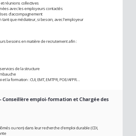
 et réunions collectives
gnées avec les employeurs contactés
nthèses d’accompagnement
 en tant que médiateur, si besoin, avec l’employeur
eurs besoins en matière de recrutement afin :
e services de la structure
l’embauche
oi et la formation : CUI, EMT, EMTPR, POE/AFPR…
- Conseillère emploi-formation et Chargée des
lômés ou non) dans leur recherche d'emploi durable (CDI,
ante