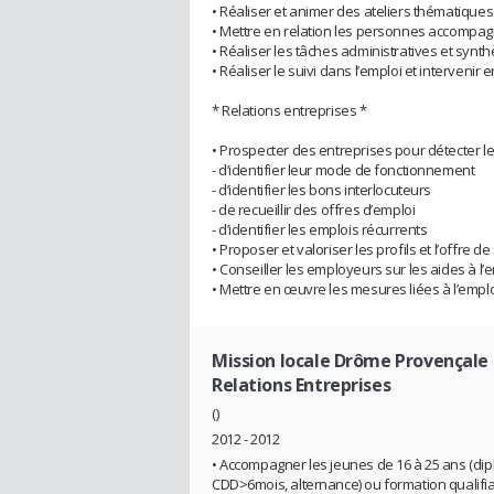
• Réaliser et animer des ateliers thématiques
• Mettre en relation les personnes accompa
• Réaliser les tâches administratives et sy
• Réaliser le suivi dans l’emploi et intervenir
* Relations entreprises *
• Prospecter des entreprises pour détecter l
- d’identifier leur mode de fonctionnement
- d’identifier les bons interlocuteurs
- de recueillir des offres d’emploi
- d’identifier les emplois récurrents
• Proposer et valoriser les profils et l’offre d
• Conseiller les employeurs sur les aides à 
• Mettre en œuvre les mesures liées à l’empl
Mission locale Drôme Provençale
Relations Entreprises
()
2012 - 2012
• Accompagner les jeunes de 16 à 25 ans (dip
CDD>6mois, alternance) ou formation qualifi