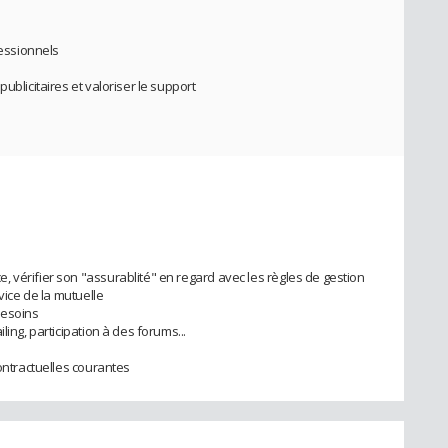
fessionnels
ublicitaires et valoriser le support
 vérifier son "assurablité" en regard avec les règles de gestion
vice de la mutuelle
besoins
ling, participation à des forums...
contractuelles courantes