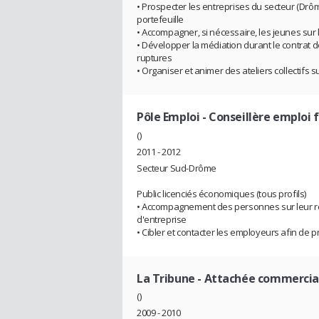
• Prospecter les entreprises du secteur (Drô
portefeuille
• Accompagner, si nécessaire, les jeunes sur le
• Développer la médiation durant le contrat de
ruptures
• Organiser et animer des ateliers collectifs 
Pôle Emploi
- Conseillère emploi
()
2011 - 2012
Secteur Sud-Drôme
Public licenciés économiques (tous profils)
• Accompagnement des personnes sur leur rec
d'entreprise
• Cibler et contacter les employeurs afin de p
La Tribune
- Attachée commercial
()
2009 - 2010