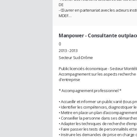
DE
- Œuvrer en partenariat avec les acteurs insti
MDEF…
Manpower
- Consultante outpla
()
2013 - 2013
Secteur Sud-Drôme
Public licenciés économique - Secteur Montél
Accompagnement sur les aspects recherche d'
d'entreprise
* Accompagnement professionnel *
• Accueillir et informer un public varié (tous pr
• Identifier les compétences, diagnostiquer l
• Mettre en place un plan d’accompagnement
• Conseiller la personne dans ses démarches, 
• Adapter les techniques de recherche d’emp
• Faire passer les tests de personnalités et t
• Instruire les demandes de prise en charge 