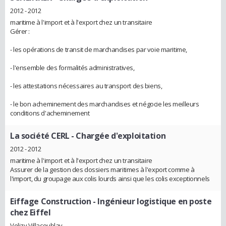
2012 - 2012
maritime à l'import et à l'export chez un transitaire
Gérer :
- les opérations de transit de marchandises par voie maritime,
- l'ensemble des formalités administratives,
- les attestations nécessaires au transport des biens,
- le bon acheminement des marchandises et négocie les meilleurs
conditions d'acheminement
La société CERL
- Chargée d'exploitation
2012 - 2012
maritime à l'import et à l'export chez un transitaire
Assurer de la gestion des dossiers maritimes à l'export comme à
l'import, du groupage aux colis lourds ainsi que les colis exceptionnels
Eiffage Construction
- Ingénieur logistique en poste
chez Eiffel
Velizy Villacoublay