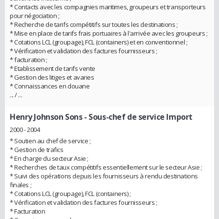
* Contacts avec les compagnies maritimes, groupeurs et transporteurs
pour négociation ;
* Recherche de tarifs compétitifs sur toutes les destinations ;
* Mise en place de tarifs frais portuaires à l'arrivée avec les groupeurs ;
* Cotations LCL (groupage), FCL (containers) et en conventionnel ;
* Vérification et validation des factures fournisseurs ;
* facturation ;
* Etablissement de tarifs vente
* Gestion des litiges et avaries
* Connaissances en douane
... / ...
Henry Johnson Sons
- Sous-chef de service Import
2000 - 2004
* Soutien au chef de service ;
* Gestion de trafics
* En charge du secteur Asie ;
* Recherches de taux compétitifs essentiellement sur le secteur Asie ;
* Suivi des opérations depuis les fournisseurs à rendu destinations
finales ;
* Cotations LCL (groupage), FCL (containers) ;
* Vérification et validation des factures fournisseurs ;
* Facturation