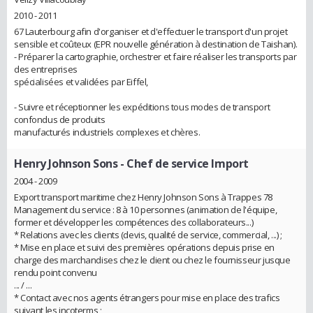
2010 - 2011
67 Lauterbourg afin d'organiser et d'effectuer le transport d'un projet
sensible et coûteux (EPR nouvelle génération à destination de Taishan).
- Préparer la cartographie, orchestrer et faire réaliser les transports par
des entreprises
spécialisées et validées par Eiffel,
- Suivre et réceptionner les expéditions tous modes de transport
confondus de produits
manufacturés industriels complexes et chères.
Henry Johnson Sons
- Chef de service Import
2004 - 2009
Export transport maritime chez Henry Johnson Sons à Trappes 78
Management du service : 8 à 10 personnes (animation de l'équipe,
former et développer les compétences des collaborateurs...)
* Relations avec les clients (devis, qualité de service, commercial, ...) ;
* Mise en place et suivi des premières opérations depuis prise en
charge des marchandises chez le client ou chez le fournisseur jusque
rendu point convenu
... / ...
* Contact avec nos agents étrangers pour mise en place des trafics
suivant les incoterms ;