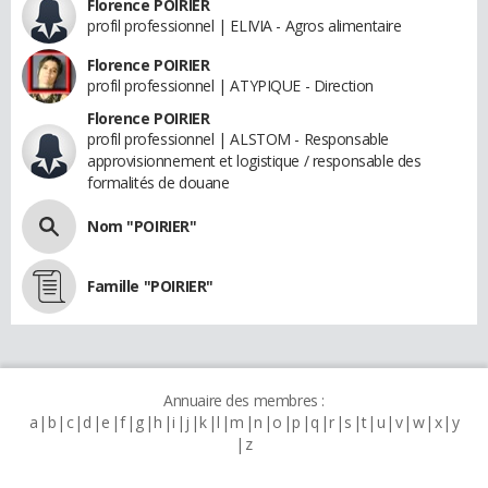
Florence POIRIER
profil professionnel | ELIVIA - Agros alimentaire
Florence POIRIER
profil professionnel | ATYPIQUE - Direction
Florence POIRIER
profil professionnel | ALSTOM - Responsable
approvisionnement et logistique / responsable des
formalités de douane
Nom "POIRIER"
Famille "POIRIER"
Annuaire des membres :
a
b
c
d
e
f
g
h
i
j
k
l
m
n
o
p
q
r
s
t
u
v
w
x
y
z