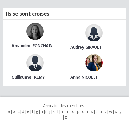
Ils se sont croisés
Amandine FONCHAIN
Audrey GIRAULT
Guillaume FREMY
Anna NICOLET
Annuaire des membres :
a
b
c
d
e
f
g
h
i
j
k
l
m
n
o
p
q
r
s
t
u
v
w
x
y
z