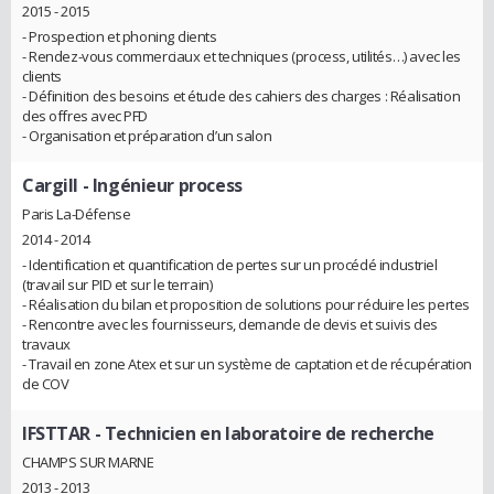
2015 - 2015
- Prospection et phoning clients
- Rendez-vous commerciaux et techniques (process, utilités…) avec les
clients
- Définition des besoins et étude des cahiers des charges : Réalisation
des offres avec PFD
- Organisation et préparation d’un salon
Cargill
- Ingénieur process
Paris La-Défense
2014 - 2014
- Identification et quantification de pertes sur un procédé industriel
(travail sur PID et sur le terrain)
- Réalisation du bilan et proposition de solutions pour réduire les pertes
- Rencontre avec les fournisseurs, demande de devis et suivis des
travaux
- Travail en zone Atex et sur un système de captation et de récupération
de COV
IFSTTAR
- Technicien en laboratoire de recherche
CHAMPS SUR MARNE
2013 - 2013