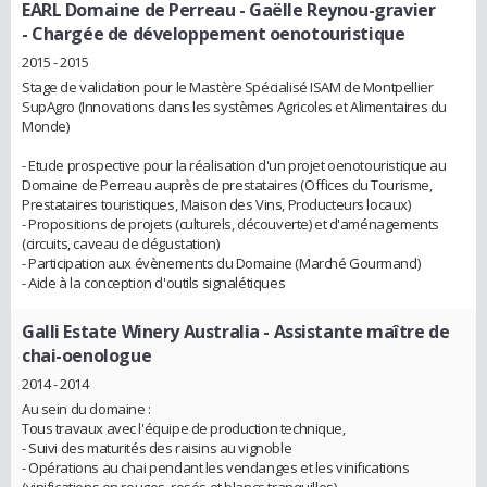
EARL Domaine de Perreau - Gaëlle Reynou-gravier
- Chargée de développement oenotouristique
2015 - 2015
Stage de validation pour le Mastère Spécialisé ISAM de Montpellier
SupAgro (Innovations dans les systèmes Agricoles et Alimentaires du
Monde)
- Etude prospective pour la réalisation d'un projet oenotouristique au
Domaine de Perreau auprès de prestataires (Offices du Tourisme,
Prestataires touristiques, Maison des Vins, Producteurs locaux)
- Propositions de projets (culturels, découverte) et d'aménagements
(circuits, caveau de dégustation)
- Participation aux évènements du Domaine (Marché Gourmand)
- Aide à la conception d'outils signalétiques
Galli Estate Winery Australia
- Assistante maître de
chai-oenologue
2014 - 2014
Au sein du domaine :
Tous travaux avec l'équipe de production technique,
- Suivi des maturités des raisins au vignoble
- Opérations au chai pendant les vendanges et les vinifications
(vinifications en rouges, rosés et blancs tranquilles)