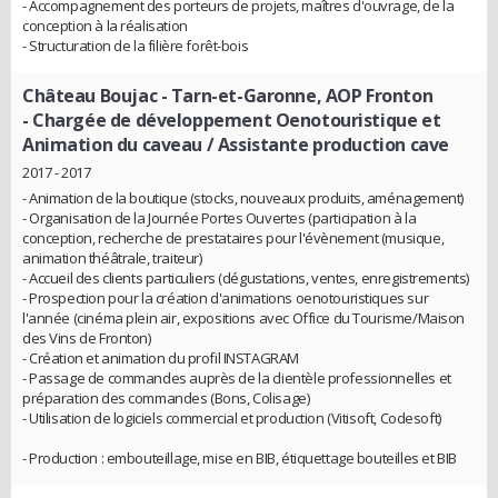
- Accompagnement des porteurs de projets, maîtres d'ouvrage, de la
conception à la réalisation
- Structuration de la filière forêt-bois
Château Boujac - Tarn-et-Garonne, AOP Fronton
- Chargée de développement Oenotouristique et
Animation du caveau / Assistante production cave
2017 - 2017
- Animation de la boutique (stocks, nouveaux produits, aménagement)
- Organisation de la Journée Portes Ouvertes (participation à la
conception, recherche de prestataires pour l'évènement (musique,
animation théâtrale, traiteur)
- Accueil des clients particuliers (dégustations, ventes, enregistrements)
- Prospection pour la création d'animations oenotouristiques sur
l'année (cinéma plein air, expositions avec Office du Tourisme/Maison
des Vins de Fronton)
- Création et animation du profil INSTAGRAM
- Passage de commandes auprès de la clientèle professionnelles et
préparation des commandes (Bons, Colisage)
- Utilisation de logiciels commercial et production (Vitisoft, Codesoft)
- Production : embouteillage, mise en BIB, étiquettage bouteilles et BIB