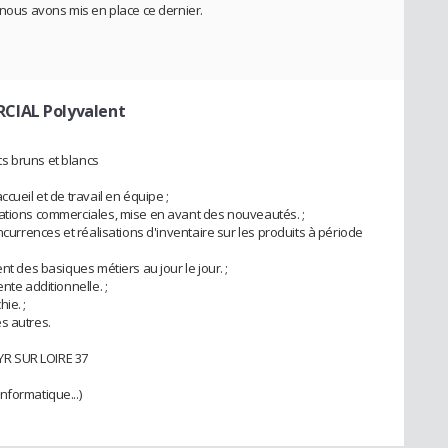
 nous avons mis en place ce dernier.
CIAL Polyvalent
s bruns et blancs
cueil et de travail en équipe ;
rations commerciales, mise en avant des nouveautés. ;
ncurrences et réalisations d'inventaire sur les produits à période
nt des basiques métiers au jour le jour. ;
nte additionnelle. ;
ie. ;
s autres.
YR SUR LOIRE 37
nformatique...)