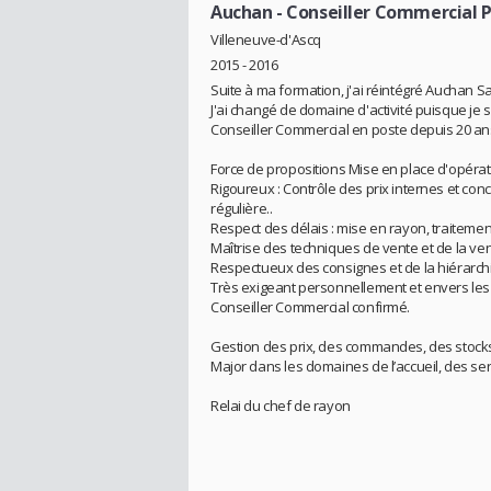
Auchan
- Conseiller Commercial 
Villeneuve-d'Ascq
2015 - 2016
Suite à ma formation, j'ai réintégré Auchan Sa
J'ai changé de domaine d'activité puisque je
Conseiller Commercial en poste depuis 20 a
Force de propositions Mise en place d'opéra
Rigoureux : Contrôle des prix internes et conc
régulière..
Respect des délais : mise en rayon, traitemen
Maîtrise des techniques de vente et de la ven
Respectueux des consignes et de la hiérarch
Très exigeant personnellement et envers les
Conseiller Commercial confirmé.
Gestion des prix, des commandes, des stock
Major dans les domaines de l’accueil, des se
Relai du chef de rayon