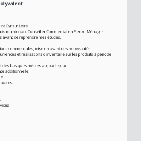
Polyvalent
int Cyr sur Loire
 suis maintenant Conseiller Commercial en Electro-Ménager
ns avant de reprendre mes études.
tions commerciales, mise en avant des nouveautés.
urrences et réalisations d'inventaire sur les produits à période
t des basiques métiers au jour le jour.
te additionnelle.
ie.
 autres.
s
rvices