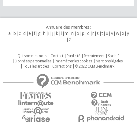
Annuaire des membres :
a
b
c
d
e
f
g
h
i
j
k
l
m
n
o
p
q
r
s
t
u
v
w
x
y
z
Qui sommes nous
Contact
Publicité
Recrutement
Societé
Données personnelles
Paramétrer les cookies
Mentions légales
Tous les articles
Corrections
© 2022 CCM Benchmark