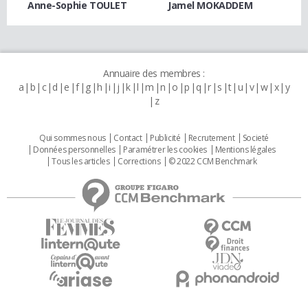
Anne-Sophie TOULET
Jamel MOKADDEM
Annuaire des membres :
a
b
c
d
e
f
g
h
i
j
k
l
m
n
o
p
q
r
s
t
u
v
w
x
y
z
Qui sommes nous
Contact
Publicité
Recrutement
Societé
Données personnelles
Paramétrer les cookies
Mentions légales
Tous les articles
Corrections
© 2022 CCM Benchmark