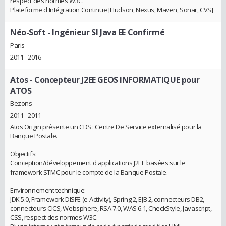
respect des normes W3C.
Plateforme d'Intégration Continue [Hudson, Nexus, Maven, Sonar, CVS]
Néo-Soft
- Ingénieur SI Java EE Confirmé
Paris
2011 - 2016
Atos
- Concepteur J2EE GEOS INFORMATIQUE pour
ATOS
Bezons
2011 - 2011
Atos Origin présente un CDS : Centre De Service externalisé pour la
Banque Postale.
Objectifs:
Conception/développement d'applications J2EE basées sur le
framework STMC pour le compte de la Banque Postale.
Environnement technique:
JDK 5.0, Framework DISFE (e-Activity), Spring 2, EJB 2, connecteurs DB2,
connecteurs CICS, Websphere, RSA 7.0, WAS 6.1, CheckStyle, Javascript,
CSS, respect des normes W3C.