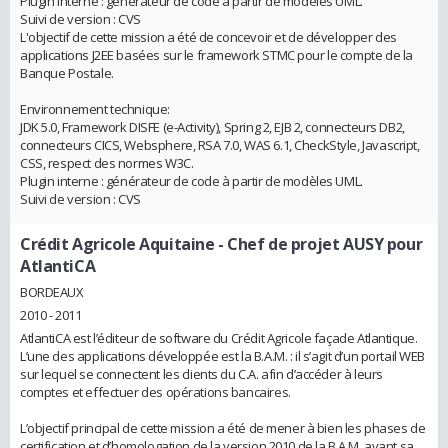
Plugin interne : générateur de code à partir de modèles UML.
Suivi de version : CVS
L'objectif de cette mission a été de concevoir et de développer des
applications J2EE basées sur le framework STMC pour le compte de la
Banque Postale.
Environnement technique:
JDK 5.0, Framework DISFE (e-Activity), Spring 2, EJB 2, connecteurs DB2,
connecteurs CICS, Websphere, RSA 7.0, WAS 6.1, CheckStyle, Javascript,
CSS, respect des normes W3C.
Plugin interne : générateur de code à partir de modèles UML.
Suivi de version : CVS
Crédit Agricole Aquitaine
- Chef de projet AUSY pour
AtlantiCA
BORDEAUX
2010 - 2011
AtlantiCA est l’éditeur de software du Crédit Agricole façade Atlantique.
L’une des applications développée est la B.A.M. : il s’agit d’un portail WEB
sur lequel se connectent les clients du C.A. afin d’accéder à leurs
comptes et effectuer des opérations bancaires.
L’objectif principal de cette mission a été de mener à bien les phases de
certification et d’homologation de la version 2010 de la B.A.M. avant sa