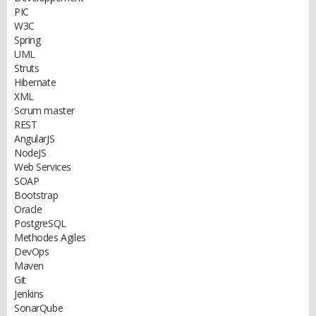
PIC
W3C
Spring
UML
Struts
Hibernate
XML
Scrum master
REST
AngularJS
NodeJS
Web Services
SOAP
Bootstrap
Oracle
PostgreSQL
Methodes Agiles
DevOps
Maven
Git
Jenkins
SonarQube