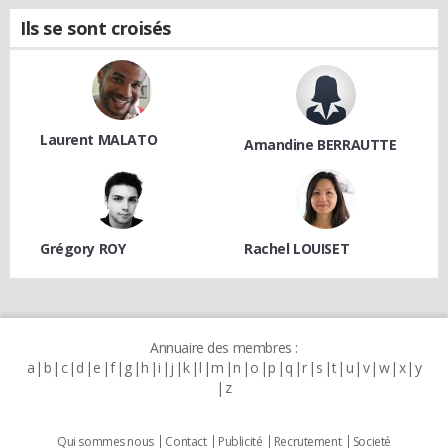
Ils se sont croisés
Laurent MALATO
Amandine BERRAUTTE
Grégory ROY
Rachel LOUISET
Annuaire des membres :
a
b
c
d
e
f
g
h
i
j
k
l
m
n
o
p
q
r
s
t
u
v
w
x
y
z
Qui sommes nous
Contact
Publicité
Recrutement
Societé