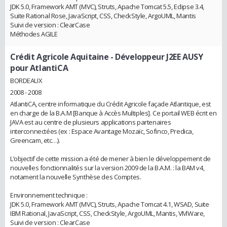
JDK 5.0, Framework AMT (MVC), Struts, Apache Tomcat 5.5, Eclipse 3.4,
Suite Rational Rose, JavaScript, CSS, CheckStyle, ArgoUML, Mantis
Suivi de version : ClearCase
Méthodes AGILE
Crédit Agricole Aquitaine
- Développeur J2EE AUSY
pour AtlantiCA
BORDEAUX
2008 - 2008
AtlantiCA, centre informatique du Crédit Agricole façade Atlantique, est
en charge de la B.A.M [Banque à Accès Multiples]. Ce portail WEB écrit en
JAVA est au centre de plusieurs applications partenaires
interconnectées (ex : Espace Avantage Mozaïc, Sofinco, Predica,
Greencam, etc…).
L’objectif de cette mission a été de mener à bien le développement de
nouvelles fonctionnalités sur la version 2009 de la B.A.M. : la BAM v4,
notament la nouvelle Synthèse des Comptes.
Environnement technique :
JDK 5.0, Framework AMT (MVC), Struts, Apache Tomcat 4.1, WSAD, Suite
IBM Rational, JavaScript, CSS, CheckStyle, ArgoUML, Mantis, VMWare,
Suivi de version : ClearCase