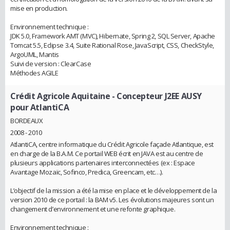
mise en production.
Environnement technique :
JDK 5.0, Framework AMT (MVC), Hibernate, Spring 2, SQL Server, Apache
Tomcat 5.5, Eclipse 3.4, Suite Rational Rose, JavaScript, CSS, CheckStyle,
ArgoUML, Mantis
Suivi de version : ClearCase
Méthodes AGILE
Crédit Agricole Aquitaine
- Concepteur J2EE AUSY
pour AtlantiCA
BORDEAUX
2008 - 2010
AtlantiCA, centre informatique du Crédit Agricole façade Atlantique, est
en charge de la B.A.M. Ce portail WEB écrit en JAVA est au centre de
plusieurs applications partenaires interconnectées (ex : Espace
Avantage Mozaïc, Sofinco, Predica, Greencam, etc…).
L’objectif de la mission a été la mise en place et le développement de la
version 2010 de ce portail : la BAM v5. Les évolutions majeures sont un
changement d’environnement et une refonte graphique.
Environnement technique :