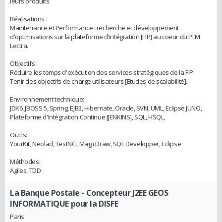
leurs produits
Réalisations :
Maintenance et Performance : recherche et développement
d'optimisations sur la plateforme d'intégration [FIP] au coeur du PLM
Lectra.
Objectifs :
Réduire les temps d'exécution des services stratégiques de la FIP.
Tenir des objectifs de charge utilisateurs [Etudes de scalabilité].
Environnement technique:
JDK6, JBOSS 5, Spring, EJB3, Hibernate, Oracle, SVN, UML, Eclipse JUNO,
Plateforme d'Intégration Continue [JENKINS], SQL, HSQL,
Outils:
YourKit, Neolad, TestNG, MagicDraw, SQL Developper, Eclipse
Méthodes:
Agiles, TDD
La Banque Postale
- Concepteur J2EE GEOS
INFORMATIQUE pour la DISFE
Paris