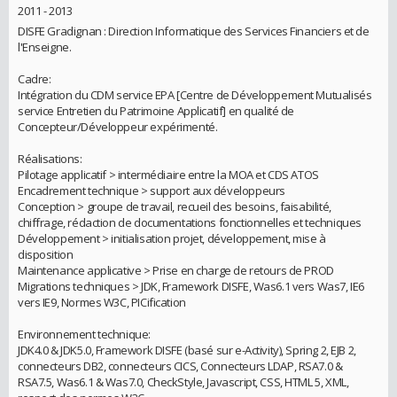
2011 - 2013
DISFE Gradignan : Direction Informatique des Services Financiers et de
l'Enseigne.
Cadre:
Intégration du CDM service EPA [Centre de Développement Mutualisés
service Entretien du Patrimoine Applicatif] en qualité de
Concepteur/Développeur expérimenté.
Réalisations:
Pilotage applicatif > intermédiaire entre la MOA et CDS ATOS
Encadrement technique > support aux développeurs
Conception > groupe de travail, recueil des besoins, faisabilité,
chiffrage, rédaction de documentations fonctionnelles et techniques
Développement > initialisation projet, développement, mise à
disposition
Maintenance applicative > Prise en charge de retours de PROD
Migrations techniques > JDK, Framework DISFE, Was6.1 vers Was7, IE6
vers IE9, Normes W3C, PICification
Environnement technique:
JDK4.0 & JDK5.0, Framework DISFE (basé sur e-Activity), Spring 2, EJB 2,
connecteurs DB2, connecteurs CICS, Connecteurs LDAP, RSA7.0 &
RSA7.5, Was6.1 & Was7.0, CheckStyle, Javascript, CSS, HTML 5, XML,