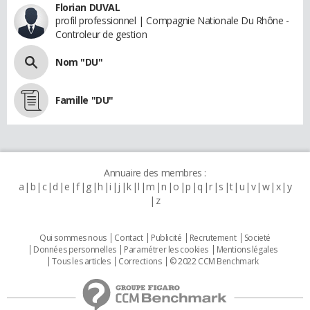
Florian DUVAL
profil professionnel | Compagnie Nationale Du Rhône -
Controleur de gestion
Nom "DU"
Famille "DU"
Annuaire des membres :
a
b
c
d
e
f
g
h
i
j
k
l
m
n
o
p
q
r
s
t
u
v
w
x
y
z
Qui sommes nous
Contact
Publicité
Recrutement
Societé
Données personnelles
Paramétrer les cookies
Mentions légales
Tous les articles
Corrections
© 2022 CCM Benchmark