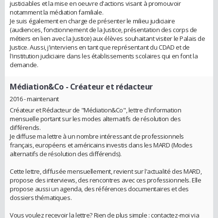
justiciables et la mise en oeuvre d'actions visant à promouvoir
notamment la médiation familiale.
Je suis également en charge de présenter le milieu judiciaire
(audiences, fonctionnement de la Justice, présentation des corps de
métiers en lien avec la Justice) aux élèves souhaitant visiter le Palais de
Justice. Aussi, j'interviens en tant que représentant du CDAD et de
l'institution judiciaire dans les établissements scolaires qui en font la
demande.
Médiation&Co
- Créateur et rédacteur
2016 - maintenant
Créateur et Rédacteur de "Médiation&Co", lettre d'information
mensuelle portant sur les modes alternatifs de résolution des
différends.
Je diffuse ma lettre à un nombre intéressant de professionnels
français, européens et américains investis dans les MARD (Modes
alternatifs de résolution des différends).
Cette lettre, diffusée mensuellement, revient sur l'actualité des MARD,
propose des interviews, des rencontres avec ces professionnels. Elle
propose aussi un agenda, des références documentaires et des
dossiers thématiques.
Vous voulez recevoir la lettre? Rien de plus simple : contactez-moi via