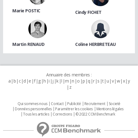
Marie POSTIC
Cindy FICHET
Martin RENAUD
Coline HERBRETEAU
Annuaire des membres :
a
b
c
d
e
f
g
h
i
j
k
l
m
n
o
p
q
r
s
t
u
v
w
x
y
z
Qui sommes nous
Contact
Publicité
Recrutement
Societé
Données personnelles
Paramétrer les cookies
Mentions légales
Tous les articles
Corrections
© 2022 CCM Benchmark