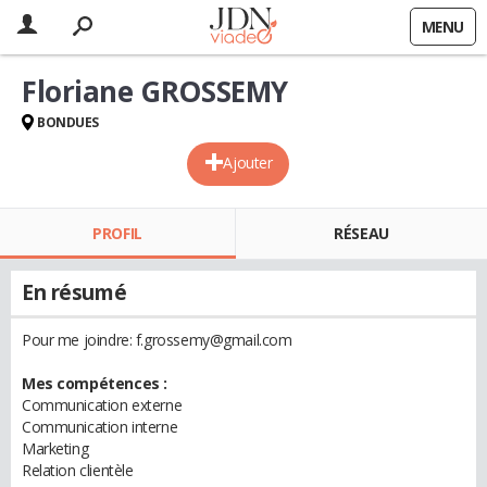
MENU
Floriane GROSSEMY
BONDUES
Ajouter
PROFIL
RÉSEAU
En résumé
Pour me joindre: f.grossemy@gmail.com
Mes compétences :
Communication externe
Communication interne
Marketing
Relation clientèle