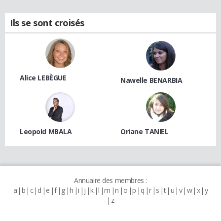
Ils se sont croisés
Alice LEBÈGUE
Nawelle BENARBIA
Leopold MBALA
Oriane TANIEL
Annuaire des membres :
a
b
c
d
e
f
g
h
i
j
k
l
m
n
o
p
q
r
s
t
u
v
w
x
y
z