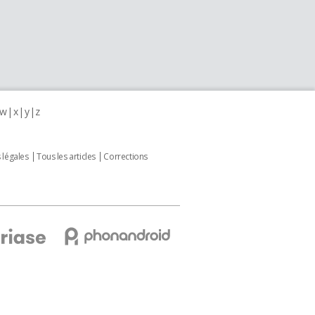
w
x
y
z
 légales
Tous les articles
Corrections