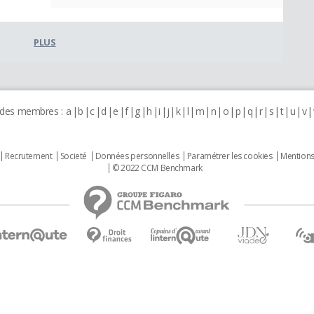
PLUS
 des membres :
a
b
c
d
e
f
g
h
i
j
k
l
m
n
o
p
q
r
s
t
u
v
Recrutement
Societé
Données personnelles
Paramétrer les cookies
Mentions
© 2022 CCM Benchmark