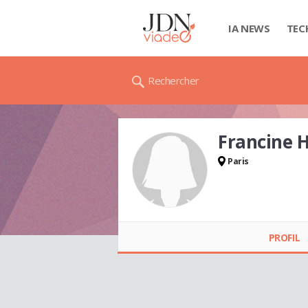
IA NEWS
TEC
Rechercher
Francine 
Paris
Francine HUET
PROFIL