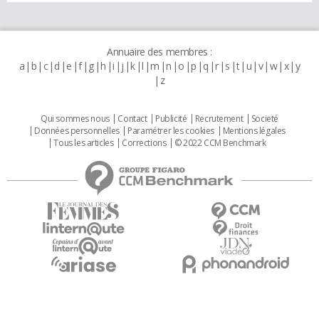
Annuaire des membres :
a
b
c
d
e
f
g
h
i
j
k
l
m
n
o
p
q
r
s
t
u
v
w
x
y
z
Qui sommes nous
Contact
Publicité
Recrutement
Societé
Données personnelles
Paramétrer les cookies
Mentions légales
Tous les articles
Corrections
© 2022 CCM Benchmark