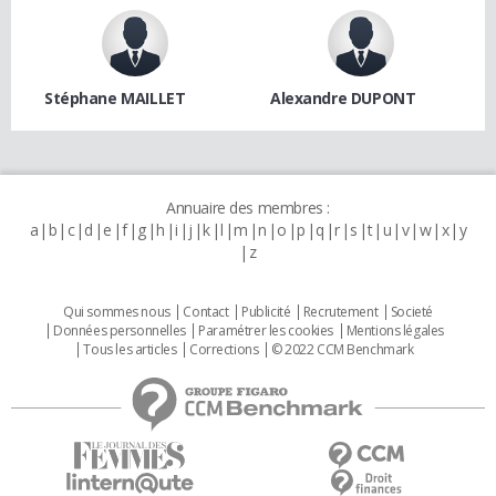
Stéphane MAILLET
Alexandre DUPONT
Annuaire des membres :
a
b
c
d
e
f
g
h
i
j
k
l
m
n
o
p
q
r
s
t
u
v
w
x
y
z
Qui sommes nous
Contact
Publicité
Recrutement
Societé
Données personnelles
Paramétrer les cookies
Mentions légales
Tous les articles
Corrections
© 2022 CCM Benchmark