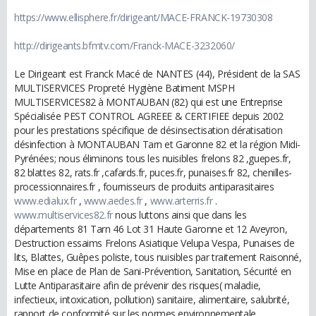
https://www.ellisphere.fr/dirigeant/MACE-FRANCK-19730308
http://dirigeants.bfmtv.com/Franck-MACE-3232060/
Le Dirigeant est Franck Macé de NANTES (44), Président de la SAS
MULTISERVICES Propreté Hygiène Batiment MSPH
MULTISERVICES82 à MONTAUBAN (82) qui est une Entreprise
Spécialisée PEST CONTROL AGREEE & CERTIFIEE depuis 2002
pour les prestations spécifique de désinsectisation dératisation
désinfection à MONTAUBAN Tarn et Garonne 82 et la région Midi-
Pyrénées; nous éliminons tous les nuisibles frelons 82 ,guepes.fr,
82 blattes 82, rats.fr ,cafards.fr, puces.fr, punaises.fr 82, chenilles-
processionnaires.fr , fournisseurs de produits antiparasitaires
www.edialux.fr
,
www.aedes.fr
,
www.arterris.fr
.
www.multiservices82.fr
nous luttons ainsi que dans les
départements 81 Tarn 46 Lot 31 Haute Garonne et 12 Aveyron,
Destruction essaims Frelons Asiatique Velupa Vespa, Punaises de
lits, Blattes, Guêpes poliste, tous nuisibles par traitement Raisonné,
Mise en place de Plan de Sani-Prévention, Sanitation, Sécurité en
Lutte Antiparasitaire afin de prévenir des risques( maladie,
infectieux, intoxication, pollution) sanitaire, alimentaire, salubrité,
rapport de conformité sur les normes environnementale,