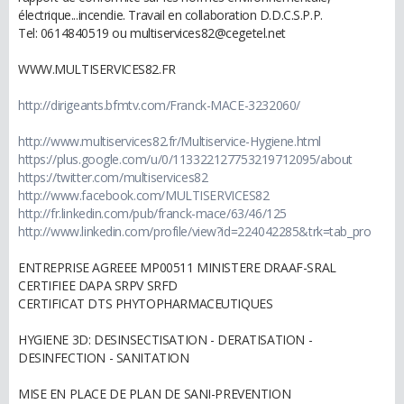
électrique...incendie. Travail en collaboration D.D.C.S.P.P.
Tel: 0614840519 ou multiservices82@cegetel.net
WWW.MULTISERVICES82.FR
http://dirigeants.bfmtv.com/Franck-MACE-3232060/
http://www.multiservices82.fr/Multiservice-Hygiene.html
https://plus.google.com/u/0/113322127753219712095/about
https://twitter.com/multiservices82
http://www.facebook.com/MULTISERVICES82
http://fr.linkedin.com/pub/franck-mace/63/46/125
http://www.linkedin.com/profile/view?id=224042285&trk=tab_pro
ENTREPRISE AGREEE MP00511 MINISTERE DRAAF-SRAL
CERTIFIEE DAPA SRPV SRFD
CERTIFICAT DTS PHYTOPHARMACEUTIQUES
HYGIENE 3D: DESINSECTISATION - DERATISATION -
DESINFECTION - SANITATION
MISE EN PLACE DE PLAN DE SANI-PREVENTION