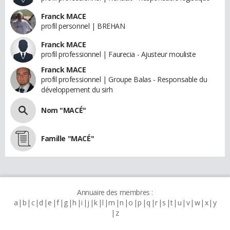
Franck MACE
profil personnel | BREHAN
Franck MACE
profil professionnel | Faurecia - Ajusteur mouliste
Franck MACE
profil professionnel | Groupe Balas - Responsable du
développement du sirh
Nom "MACÉ"
Famille "MACÉ"
Annuaire des membres :
a
b
c
d
e
f
g
h
i
j
k
l
m
n
o
p
q
r
s
t
u
v
w
x
y
z