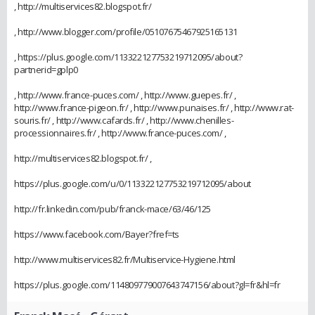
, http://multiservices82.blogspot.fr/
, http://www.blogger.com/profile/05107675467925165131
, https://plus.google.com/113322127753219712095/about?
partnerid=gplp0
, http://www.france-puces.com/ , http://www.guepes.fr/ ,
http://www.france-pigeon.fr/ , http://www.punaises.fr/ , http://www.rat-
souris.fr/ , http://www.cafards.fr/ , http://www.chenilles-
processionnaires.fr/ , http://www.france-puces.com/ ,
http://multiservices82.blogspot.fr/ ,
https://plus.google.com/u/0/113322127753219712095/about
http://fr.linkedin.com/pub/franck-mace/63/46/125
https://www.facebook.com/Bayer?fref=ts
http://www.multiservices82.fr/Multiservice-Hygiene.html
https://plus.google.com/114809779007643747156/about?gl=fr&hl=fr