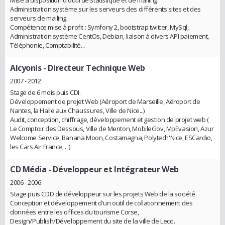
Mise à disposition d'outil de statistique et de mailing.
Administration système sur les serveurs des différents sites et des
serveurs de mailing.
Compétence mise à profit : Symfony 2, bootstrap twitter, MySql,
Administration système CentOs, Debian, liaison à divers API paiement,
Téléphonie, Comptabilité...
Alcyonis
- Directeur Technique Web
2007 - 2012
Stage de 6 mois puis CDI.
Développement de projet Web (Aéroport de Marseille, Aéroport de
Nantes, la Halle aux Chaussures, Ville de Nice...)
Audit, conception, chiffrage, développement et gestion de projet web (
Le Comptoir des Dessous, Ville de Menton, MobileGov, MpEvasion, Azur
Welcome Service, Banana Moon, Costamagna, Polytech'Nice, ESCardio,
les Cars Air France, ...)
CD Média
- Développeur et Intégrateur Web
2006 - 2006
Stage puis CDD de développeur sur les projets Web de la société.
Conception et développement d'un outil de collationnement des
données entre les offices du tourisme Corse,
Design/Publish/Développement du site de la ville de Lecci.