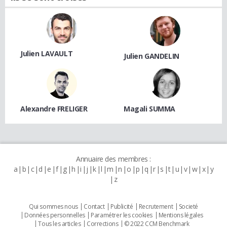
Julien LAVAULT
Julien GANDELIN
Alexandre FRELIGER
Magali SUMMA
Annuaire des membres :
a
b
c
d
e
f
g
h
i
j
k
l
m
n
o
p
q
r
s
t
u
v
w
x
y
z
Qui sommes nous
Contact
Publicité
Recrutement
Societé
Données personnelles
Paramétrer les cookies
Mentions légales
Tous les articles
Corrections
© 2022 CCM Benchmark