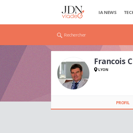
IA NEWS
TEC
Rechercher
Francois
LYON
Francois
COULANGES
PROFIL