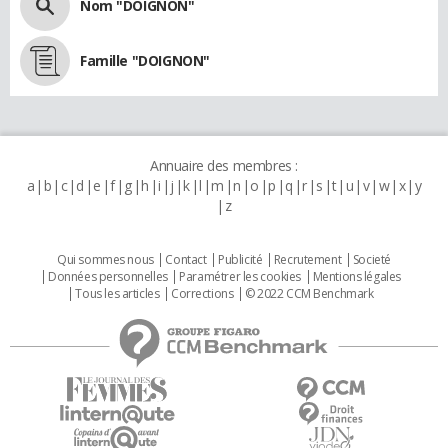
Nom "DOIGNON"
Famille "DOIGNON"
Annuaire des membres :
a
b
c
d
e
f
g
h
i
j
k
l
m
n
o
p
q
r
s
t
u
v
w
x
y
z
Qui sommes nous
Contact
Publicité
Recrutement
Societé
Données personnelles
Paramétrer les cookies
Mentions légales
Tous les articles
Corrections
© 2022 CCM Benchmark