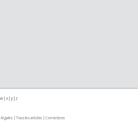
w
x
y
z
 légales
Tous les articles
Corrections