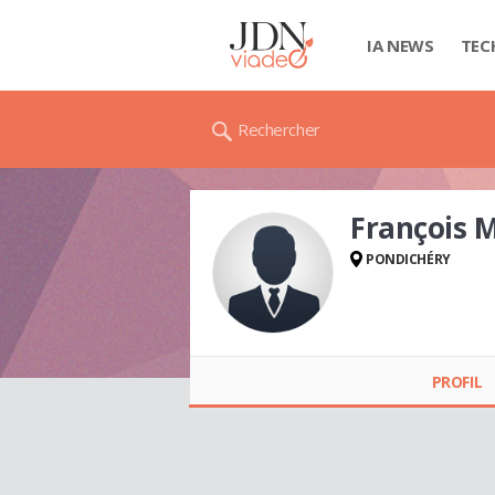
IA NEWS
TEC
Rechercher
François 
PONDICHÉRY
François MOREL
PROFIL