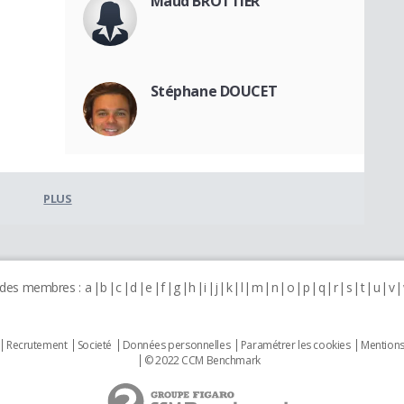
Maud BROTTIER
Stéphane DOUCET
PLUS
 des membres :
a
b
c
d
e
f
g
h
i
j
k
l
m
n
o
p
q
r
s
t
u
v
Recrutement
Societé
Données personnelles
Paramétrer les cookies
Mentions
© 2022 CCM Benchmark