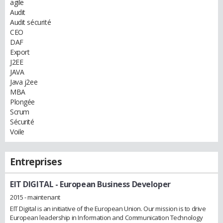
agile
Audit
Audit sécurité
CEO
DAF
Export
J2EE
JAVA
Java j2ee
MBA
Plongée
Scrum
Sécurité
Voile
Entreprises
EIT DIGITAL
- European Business Developer
2015 - maintenant
EIT Digital is an initiative of the European Union. Our mission is to drive
European leadership in Information and Communication Technology