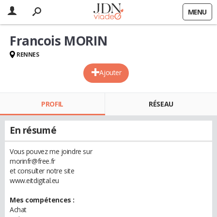
MENU
Francois MORIN
RENNES
Ajouter
PROFIL
RÉSEAU
En résumé
Vous pouvez me joindre sur
morinfr@free.fr
et consulter notre site
www.eitdigital.eu
Mes compétences :
Achat