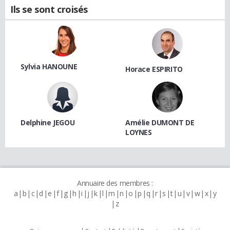
Ils se sont croisés
Sylvia HANOUNE
Horace ESPIRITO
Delphine JEGOU
Amélie DUMONT DE
LOYNES
Annuaire des membres :
a
b
c
d
e
f
g
h
i
j
k
l
m
n
o
p
q
r
s
t
u
v
w
x
y
z