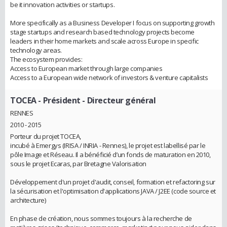
be it innovation activities or startups.
More specifically as a Business Developer I focus on supporting growth
stage startups and research based technology projects become
leaders in their home markets and scale across Europe in specific
technology areas.
The ecosystem provides:
Access to European market through large companies
Access to a European wide network of investors & venture capitalists
TOCEA
- Président - Directeur général
RENNES
2010 - 2015
Porteur du projet TOCEA,
incubé à Emergys (IRISA / INRIA - Rennes), le projet est labellisé par le
pôle Image et Réseau. Il a bénéficié d’un fonds de maturation en 2010,
sous le projet Ecaras, par Bretagne Valorisation
Développement d'un projet d'audit, conseil, formation et refactoring sur
la sécurisation et l'optimisation d'applications JAVA / J2EE (code source et
architecture)
En phase de création, nous sommes toujours à la recherche de