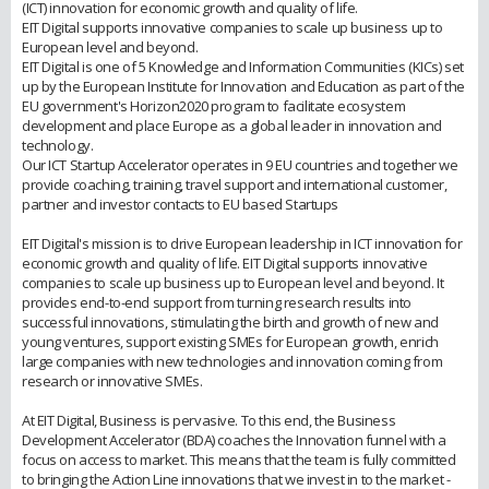
(ICT) innovation for economic growth and quality of life.
EIT Digital supports innovative companies to scale up business up to
European level and beyond.
EIT Digital is one of 5 Knowledge and Information Communities (KICs) set
up by the European Institute for Innovation and Education as part of the
EU government's Horizon2020 program to facilitate ecosystem
development and place Europe as a global leader in innovation and
technology.
Our ICT Startup Accelerator operates in 9 EU countries and together we
provide coaching, training, travel support and international customer,
partner and investor contacts to EU based Startups
EIT Digital's mission is to drive European leadership in ICT innovation for
economic growth and quality of life. EIT Digital supports innovative
companies to scale up business up to European level and beyond. It
provides end-to-end support from turning research results into
successful innovations, stimulating the birth and growth of new and
young ventures, support existing SMEs for European growth, enrich
large companies with new technologies and innovation coming from
research or innovative SMEs.
At EIT Digital, Business is pervasive. To this end, the Business
Development Accelerator (BDA) coaches the Innovation funnel with a
focus on access to market. This means that the team is fully committed
to bringing the Action Line innovations that we invest in to the market -