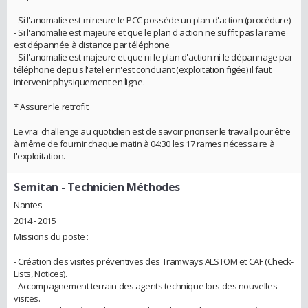
- Si l'anomalie est mineure le PCC possède un plan d'action (procédure)
- Si l'anomalie est majeure et que le plan d'action ne suffit pas la rame
est dépannée à distance par téléphone.
- Si l'anomalie est majeure et que ni le plan d'action ni le dépannage par
téléphone depuis l'atelier n'est concluant (exploitation figée) il faut
intervenir physiquement en ligne.
* Assurer le retrofit.
Le vrai challenge au quotidien est de savoir prioriser le travail pour être
à même de fournir chaque matin à 04:30 les 17 rames nécessaire à
l'exploitation.
Semitan
- Technicien Méthodes
Nantes
2014 - 2015
Missions du poste :
- Création des visites préventives des Tramways ALSTOM et CAF (Check-
Lists, Notices).
- Accompagnement terrain des agents technique lors des nouvelles
visites.