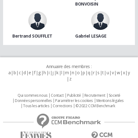
BONVOISIN
Bertrand SOUFFLET
Gabriel LESAGE
Annuaire des membres :
a
b
c
d
e
f
g
h
i
j
k
l
m
n
o
p
q
r
s
t
u
v
w
x
y
z
Qui sommes nous
Contact
Publicité
Recrutement
Societé
Données personnelles
Paramétrer les cookies
Mentions légales
Tous les articles
Corrections
© 2022 CCM Benchmark