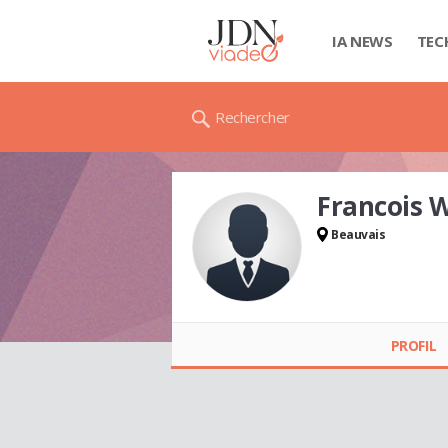
IA NEWS
TEC
Rechercher
Francois 
Beauvais
Francois WASSELIN
PROFIL