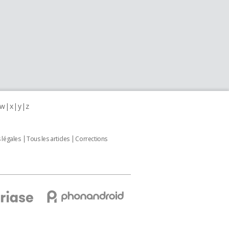
w
x
y
z
 légales
Tous les articles
Corrections