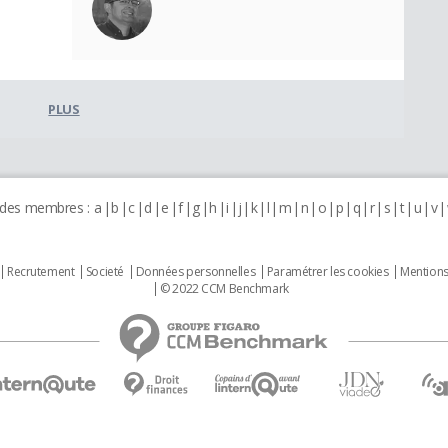
PLUS
 des membres :
a
b
c
d
e
f
g
h
i
j
k
l
m
n
o
p
q
r
s
t
u
v
Recrutement
Societé
Données personnelles
Paramétrer les cookies
Mentions
© 2022 CCM Benchmark