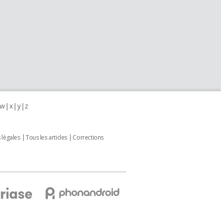
w
x
y
z
 légales
Tous les articles
Corrections