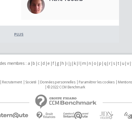
PLUS
 des membres :
a
b
c
d
e
f
g
h
i
j
k
l
m
n
o
p
q
r
s
t
u
v
Recrutement
Societé
Données personnelles
Paramétrer les cookies
Mentions
© 2022 CCM Benchmark