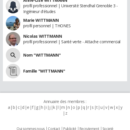
Anne-Lise WITTMANN
profil professionnel | Université Stendhal Grenoble 3 -
Ingénieur d'études
Marie WITTMANN
profil personnel | THONES
Nicolas WITTMANN
profil professionnel | Santé verte - Attache commercial
Nom "WITTMANN"
Famille "WITTMANN"
Annuaire des membres :
a
b
c
d
e
f
g
h
i
j
k
l
m
n
o
p
q
r
s
t
u
v
w
x
y
z
Qui sommes nous
Contact
Publicité
Recrutement
Societé