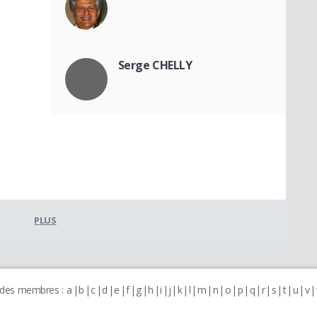
Serge CHELLY
PLUS
 des membres :
a
b
c
d
e
f
g
h
i
j
k
l
m
n
o
p
q
r
s
t
u
v