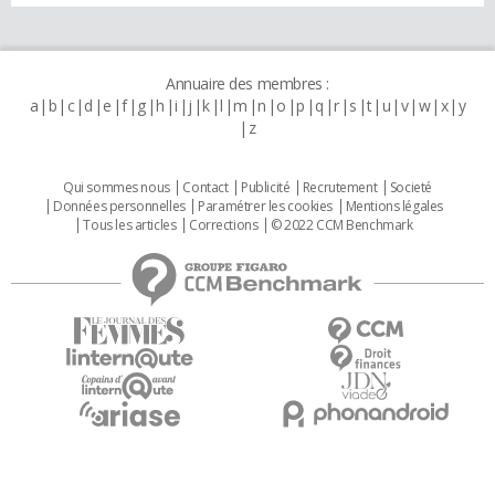
Annuaire des membres :
a
b
c
d
e
f
g
h
i
j
k
l
m
n
o
p
q
r
s
t
u
v
w
x
y
z
Qui sommes nous
Contact
Publicité
Recrutement
Societé
Données personnelles
Paramétrer les cookies
Mentions légales
Tous les articles
Corrections
© 2022 CCM Benchmark