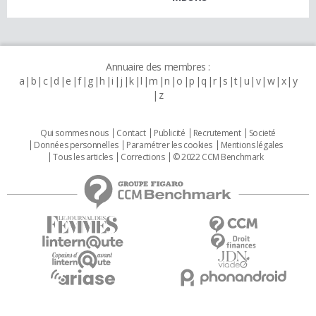
Annuaire des membres :
a
b
c
d
e
f
g
h
i
j
k
l
m
n
o
p
q
r
s
t
u
v
w
x
y
z
Qui sommes nous
Contact
Publicité
Recrutement
Societé
Données personnelles
Paramétrer les cookies
Mentions légales
Tous les articles
Corrections
© 2022 CCM Benchmark