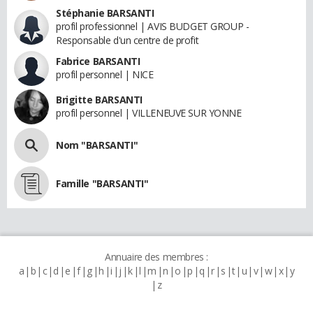
Stéphanie BARSANTI
profil professionnel | AVIS BUDGET GROUP -
Responsable d'un centre de profit
Fabrice BARSANTI
profil personnel | NICE
Brigitte BARSANTI
profil personnel | VILLENEUVE SUR YONNE
Nom "BARSANTI"
Famille "BARSANTI"
Annuaire des membres :
a
b
c
d
e
f
g
h
i
j
k
l
m
n
o
p
q
r
s
t
u
v
w
x
y
z