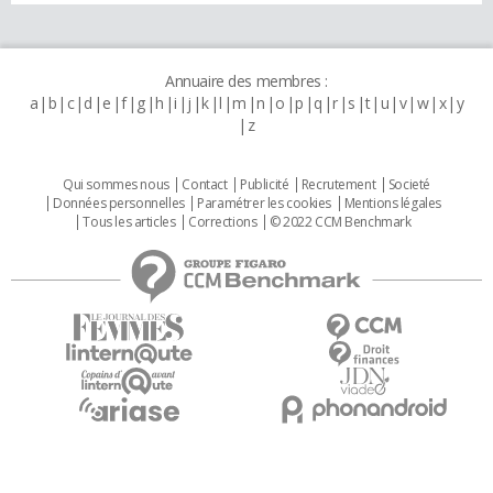
Annuaire des membres :
a
b
c
d
e
f
g
h
i
j
k
l
m
n
o
p
q
r
s
t
u
v
w
x
y
z
Qui sommes nous
Contact
Publicité
Recrutement
Societé
Données personnelles
Paramétrer les cookies
Mentions légales
Tous les articles
Corrections
© 2022 CCM Benchmark