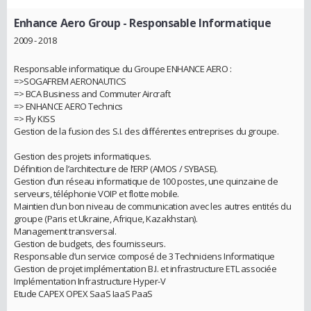
Enhance Aero Group
- Responsable Informatique
2009 - 2018
Responsable informatique du Groupe ENHANCE AERO :
=>SOGAFREM AERONAUTICS
=> BCA Business and Commuter Aircraft
=> ENHANCE AERO Technics
=> Fly KISS
Gestion de la fusion des S.I. des différentes entreprises du groupe.
Gestion des projets informatiques.
Définition de l’architecture de l’ERP (AMOS / SYBASE).
Gestion d’un réseau informatique de 100 postes, une quinzaine de
serveurs, téléphonie VOIP et flotte mobile.
Maintien d’un bon niveau de communication avec les autres entités du
groupe (Paris et Ukraine, Afrique, Kazakhstan).
Management transversal.
Gestion de budgets, des fournisseurs.
Responsable d’un service composé de 3 Techniciens Informatique
Gestion de projet implémentation B.I. et infrastructure ETL associée
Implémentation Infrastructure Hyper-V
Etude CAPEX OPEX SaaS IaaS PaaS