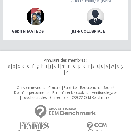
Akka Technologies (Paris)
Gabriel MATEOS
Julie COLUBRIALE
Annuaire des membres :
a
b
c
d
e
f
g
h
i
j
k
l
m
n
o
p
q
r
s
t
u
v
w
x
y
z
Qui sommes nous
Contact
Publicité
Recrutement
Societé
Données personnelles
Paramétrer les cookies
Mentions légales
Tous les articles
Corrections
© 2022 CCM Benchmark