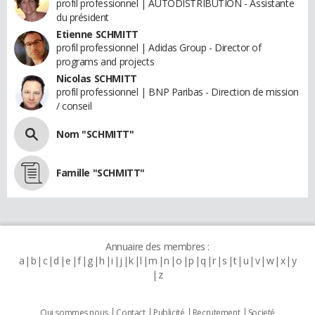
profil professionnel | AUTODISTRIBUTION - Assistante
du président
Etienne SCHMITT
profil professionnel | Adidas Group - Director of
programs and projects
Nicolas SCHMITT
profil professionnel | BNP Paribas - Direction de mission
/ conseil
Nom "SCHMITT"
Famille "SCHMITT"
Annuaire des membres :
a
b
c
d
e
f
g
h
i
j
k
l
m
n
o
p
q
r
s
t
u
v
w
x
y
z
Qui sommes nous
Contact
Publicité
Recrutement
Societé