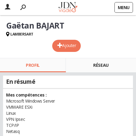
MENU
Gaëtan BAJART
LAMBERSART
Ajouter
PROFIL
RÉSEAU
En résumé
Mes compétences :
Microsoft Windows Server
VMWARE ESXi
Linux
VPN Ipsec
TCP/IP
Netasq