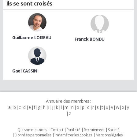
Ils se sont croisés
Guillaume LOISEAU
Franck BONDU
Gael CASSIN
Annuaire des membres :
a
b
c
d
e
f
g
h
i
j
k
l
m
n
o
p
q
r
s
t
u
v
w
x
y
z
Qui sommes nous
Contact
Publicité
Recrutement
Societé
Données personnelles
Paramétrer les cookies
Mentions légales