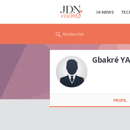
IA NEWS
TEC
Rechercher
Gbakré Y
Gbakré YAPO
PROFIL