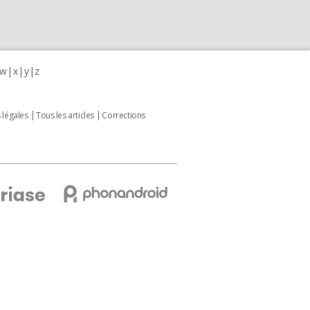
w
x
y
z
 légales
Tous les articles
Corrections