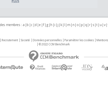
PLUS
 des membres :
a
b
c
d
e
f
g
h
i
j
k
l
m
n
o
p
q
r
s
t
u
v
Recrutement
Societé
Données personnelles
Paramétrer les cookies
Mentions
© 2022 CCM Benchmark