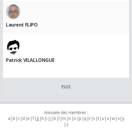
Laurent FLIPO
Patrick VILALLONGUE
PLUS
Annuaire des membres :
a
b
c
d
e
f
g
h
i
j
k
l
m
n
o
p
q
r
s
t
u
v
w
x
y
z