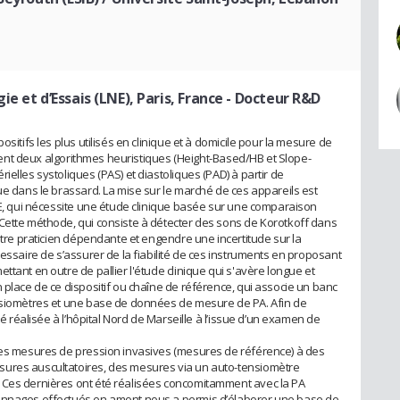
e et d’Essais (LNE), Paris, France
- Docteur R&D
ositifs les plus utilisés en clinique et à domicile pour la mesure de
lisent deux algorithmes heuristiques (Height-Based/HB et Slope-
ielles systoliques (PAS) et diastoliques (PAD) à partir de
ue dans le brassard. La mise sur le marché de ces appareils est
/CE, qui nécessite une étude clinique basée sur une comparaison
Cette méthode, qui consiste à détecter des sons de Korotkoff dans
’être praticien dépendante et engendre une incertitude sur la
cessaire de s’assurer de la fiabilité de ces instruments en proposant
ttant en outre de pallier l'étude clinique qui s'avère longue et
 place de ce dispositif ou chaîne de référence, qui associe un banc
ensiomètres et une base de données de mesure de PA. Afin de
té réalisée à l’hôpital Nord de Marseille à l’issue d’un examen de
 des mesures de pression invasives (mesures de référence) à des
sures auscultatoires, des mesures via un auto-tensiomètre
 Ces dernières ont été réalisées concomitamment avec la PA
lonnages effectués en amont nous a permis d’élaborer une base de