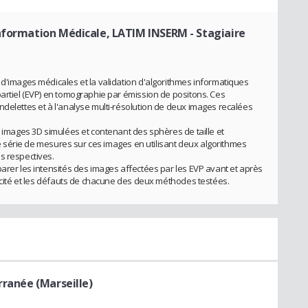
Information Médicale, LATIM INSERM
- Stagiaire
 d'images médicales et la validation d'algorithmes informatiques
partiel (EVP) en tomographie par émission de positons. Ces
ndelettes et à l'analyse multi-résolution de deux images recalées
s images 3D simulées et contenant des sphères de taille et
une série de mesures sur ces images en utilisant deux algorithmes
s respectives.
parer les intensités des images affectées par les EVP avant et après
cacité et les défauts de chacune des deux méthodes testées.
rranée (Marseille)