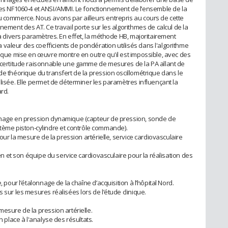
 NF1060-4 et ANSI/AMMI. Le fonctionnement de l’ensemble de la
u commerce. Nous avons par ailleurs entrepris au cours de cette
nement des AT. Ce travail porte sur les algorithmes de calcul de la
A à divers paramètres. En effet, la méthode HB, majoritairement
valeur des coefficients de pondération utilisés dans l'algorithme
tique mise en œuvre montre en outre qu'il est impossible, avec des
incertitude raisonnable une gamme de mesures de la PA allant de
de théorique du transfert de la pression oscillométrique dans le
alisée. Elle permet de déterminer les paramètres influençant la
rd.
onnage en pression dynamique (capteur de pression, sonde de
ème piston-cylindre et contrôle commande).
pour la mesure de la pression artérielle, service cardiovasculaire
cien et son équipe du service cardiovasculaire pour la réalisation des
, pour l’étalonnage de la chaîne d’acquisition à l’hôpital Nord.
 sur les mesures réalisées lors de l’étude clinique.
mesure de la pression artérielle.
n place à l'analyse des résultats.