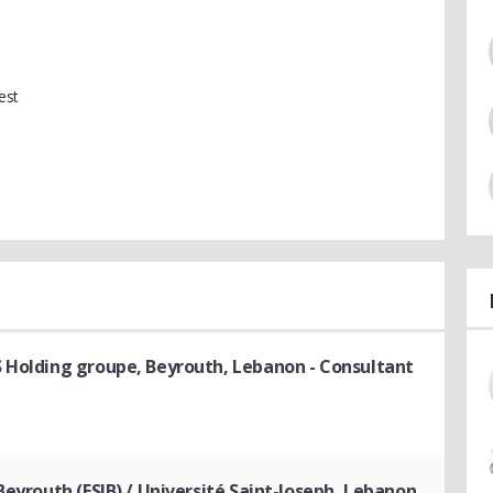
est
S Holding groupe, Beyrouth, Lebanon
- Consultant
Beyrouth (ESIB) / Université Saint-Joseph, Lebanon