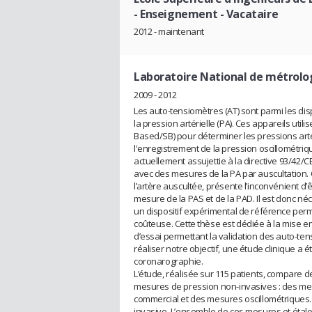
- Enseignement - Vacataire
2012 - maintenant
Laboratoire National de métrologi
2009 - 2012
Les auto-tensiomètres (AT) sont parmi les disp
la pression artérielle (PA). Ces appareils uti
Based/SB) pour déterminer les pressions artér
l'enregistrement de la pression oscillométriq
actuellement assujettie à la directive 93/42
avec des mesures de la PA par auscultation. 
l’artère auscultée, présente l’inconvénient d
mesure de la PAS et de la PAD. Il est donc né
un dispositif expérimental de référence perme
coûteuse. Cette thèse est dédiée à la mise en
d’essai permettant la validation des auto-t
réaliser notre objectif, une étude clinique a é
coronarographie.
L’étude, réalisée sur 115 patients, compare
mesures de pression non-invasives : des me
commercial et des mesures oscillométriques.
invasive. L’ensemble de ces mesures et éta