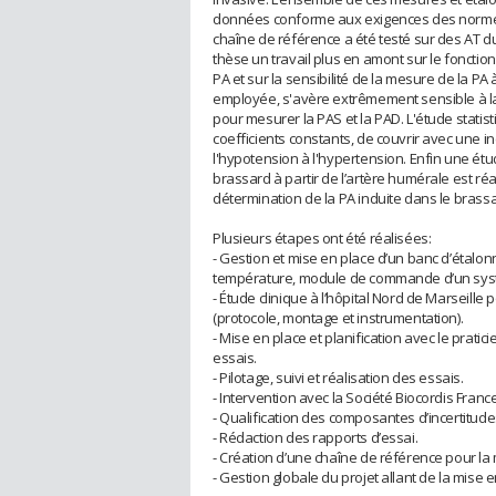
données conforme aux exigences des normes
chaîne de référence a été testé sur des AT d
thèse un travail plus en amont sur le fonction
PA et sur la sensibilité de la mesure de la P
employée, s'avère extrêmement sensible à la 
pour mesurer la PAS et la PAD. L'étude statis
coefficients constants, de couvrir avec une 
l'hypotension à l'hypertension. Enfin une étu
brassard à partir de l’artère humérale est ré
détermination de la PA induite dans le brassa
Plusieurs étapes ont été réalisées:
- Gestion et mise en place d’un banc d’étal
température, module de commande d’un syst
- Étude clinique à l’hôpital Nord de Marseille 
(protocole, montage et instrumentation).
- Mise en place et planification avec le prati
essais.
- Pilotage, suivi et réalisation des essais.
- Intervention avec la Société Biocordis France
- Qualification des composantes d’incertitudes
- Rédaction des rapports d’essai.
- Création d’une chaîne de référence pour la 
- Gestion globale du projet allant de la mise e