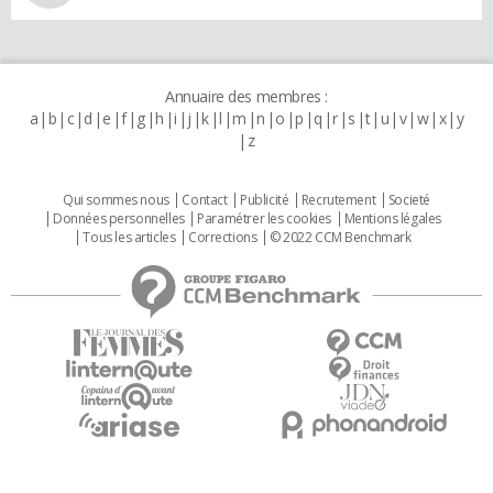
Annuaire des membres :
a
b
c
d
e
f
g
h
i
j
k
l
m
n
o
p
q
r
s
t
u
v
w
x
y
z
Qui sommes nous
Contact
Publicité
Recrutement
Societé
Données personnelles
Paramétrer les cookies
Mentions légales
Tous les articles
Corrections
© 2022 CCM Benchmark