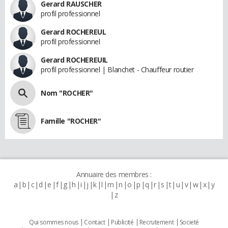
Gerard RAUSCHER
profil professionnel
Gerard ROCHEREUL
profil professionnel
Gerard ROCHEREUIL
profil professionnel | Blanchet - Chauffeur routier
Nom "ROCHER"
Famille "ROCHER"
Annuaire des membres :
a
b
c
d
e
f
g
h
i
j
k
l
m
n
o
p
q
r
s
t
u
v
w
x
y
z
Qui sommes nous
Contact
Publicité
Recrutement
Societé