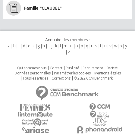
Famille "CLAUDEL"
Annuaire des membres :
a
b
c
d
e
f
g
h
i
j
k
l
m
n
o
p
q
r
s
t
u
v
w
x
y
z
Qui sommes nous
Contact
Publicité
Recrutement
Societé
Données personnelles
Paramétrer les cookies
Mentions légales
Tous les articles
Corrections
© 2022 CCM Benchmark