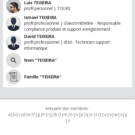
Luis TEIXEIRA
profil personnel | TOURS
Ismael TEIXEIRA
profil professionnel | GlaxoSmithKline - Responsable
compliance produits et support enregistrement
David TEIXEIRA
profil professionnel | IBM - Technicien support
informatique
Nom "TEIXEIRA"
Famille "TEIXEIRA"
Annuaire des membres :
a
b
c
d
e
f
g
h
i
j
k
l
m
n
o
p
q
r
s
t
u
v
w
x
y
z