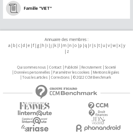
Famille "VIET"
Annuaire des membres :
a
b
c
d
e
f
g
h
i
j
k
l
m
n
o
p
q
r
s
t
u
v
w
x
y
z
Qui sommes nous
Contact
Publicité
Recrutement
Societé
Données personnelles
Paramétrer les cookies
Mentions légales
Tous les articles
Corrections
© 2022 CCM Benchmark