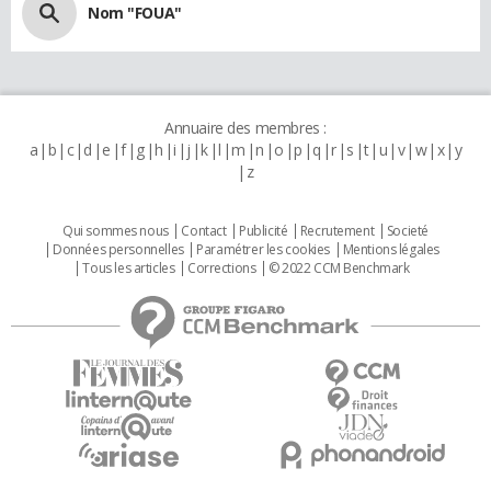
Nom "FOUA"
Annuaire des membres :
a
b
c
d
e
f
g
h
i
j
k
l
m
n
o
p
q
r
s
t
u
v
w
x
y
z
Qui sommes nous
Contact
Publicité
Recrutement
Societé
Données personnelles
Paramétrer les cookies
Mentions légales
Tous les articles
Corrections
© 2022 CCM Benchmark