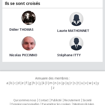
Ils se sont croisés
Didier THOMAS
Laurie MATHONNET
Nicolas PICCINNO
Stéphane ITTY
Annuaire des membres :
a
b
c
d
e
f
g
h
i
j
k
l
m
n
o
p
q
r
s
t
u
v
w
x
y
z
Qui sommes nous
Contact
Publicité
Recrutement
Societé
Données personnelles
Paramétrer les cookies
Mentions légales