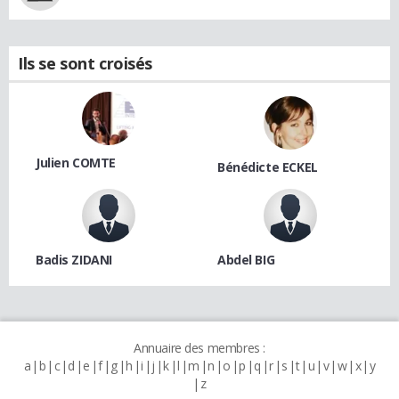
Ils se sont croisés
Julien COMTE
Bénédicte ECKEL
Badis ZIDANI
Abdel BIG
Annuaire des membres :
a
b
c
d
e
f
g
h
i
j
k
l
m
n
o
p
q
r
s
t
u
v
w
x
y
z