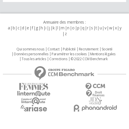
Annuaire des membres :
a
b
c
d
e
f
g
h
i
j
k
l
m
n
o
p
q
r
s
t
u
v
w
x
y
z
Qui sommes nous
Contact
Publicité
Recrutement
Societé
Données personnelles
Paramétrer les cookies
Mentions légales
Tous les articles
Corrections
© 2022 CCM Benchmark