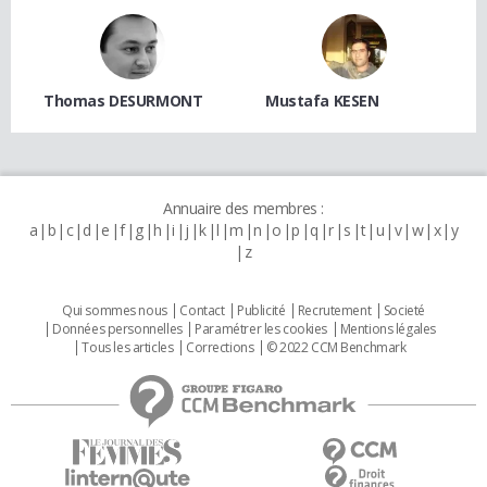
Thomas DESURMONT
Mustafa KESEN
Annuaire des membres :
a
b
c
d
e
f
g
h
i
j
k
l
m
n
o
p
q
r
s
t
u
v
w
x
y
z
Qui sommes nous
Contact
Publicité
Recrutement
Societé
Données personnelles
Paramétrer les cookies
Mentions légales
Tous les articles
Corrections
© 2022 CCM Benchmark