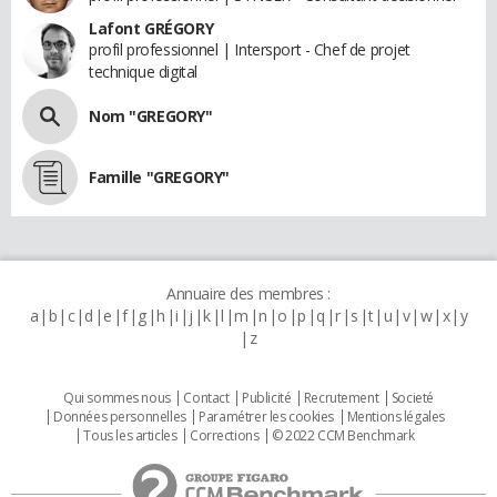
Lafont GRÉGORY
profil professionnel | Intersport - Chef de projet
technique digital
Nom "GREGORY"
Famille "GREGORY"
Annuaire des membres :
a
b
c
d
e
f
g
h
i
j
k
l
m
n
o
p
q
r
s
t
u
v
w
x
y
z
Qui sommes nous
Contact
Publicité
Recrutement
Societé
Données personnelles
Paramétrer les cookies
Mentions légales
Tous les articles
Corrections
© 2022 CCM Benchmark